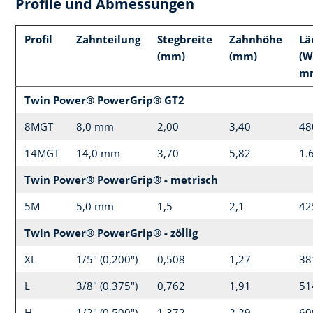
Profile und Abmessungen
Profil
Zahnteilung
Stegbreite
Zahnhöhe
Lä
(mm)
(mm)
(W
m
Twin Power® PowerGrip® GT2
8MGT
8,0 mm
2,00
3,40
48
14MGT
14,0 mm
3,70
5,82
1.
Twin Power® PowerGrip® - metrisch
5M
5,0 mm
1,5
2,1
42
Twin Power® PowerGrip® - zöllig
XL
1/5" (0,200")
0,508
1,27
38
L
3/8" (0,375")
0,762
1,91
51
H
1/2" (0,500")
1,372
2,29
60