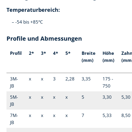
Temperaturbereich:
-54 bis +85°C
Profile und Abmessungen
Profil
2*
3*
4*
5*
Breite
Höhe
Zahn
(mm)
(mm)
(mm
3M-
x
x
3
2,28
3,35
175 -
JB
750
5M-
x
x
x
x
5
3,30
5,30
JB
7M-
x
x
x
x
7
5,33
8,50
JB