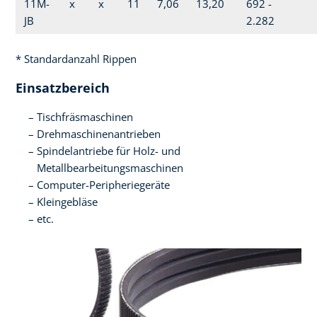
11M-
x
x
11
7,06
13,20
692 -
JB
2.282
* Standardanzahl Rippen
Einsatzbereich
Tischfräsmaschinen
Drehmaschinenantrieben
Spindelantriebe für Holz- und
Metallbearbeitungsmaschinen
Computer-Peripheriegeräte
Kleingebläse
etc.