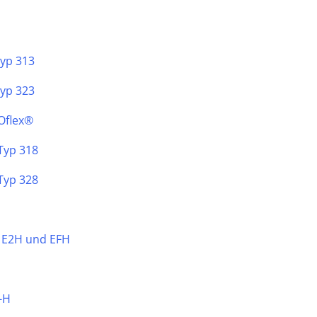
Typ 313
Typ 323
Oflex®
Typ 318
Typ 328
, E2H und EFH
-H