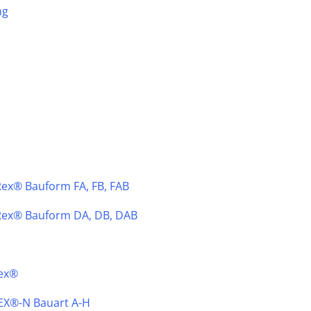
ng
ex® Bauform FA, FB, FAB
Rex® Bauform DA, DB, DAB
lex®
LEX®-N Bauart A-H