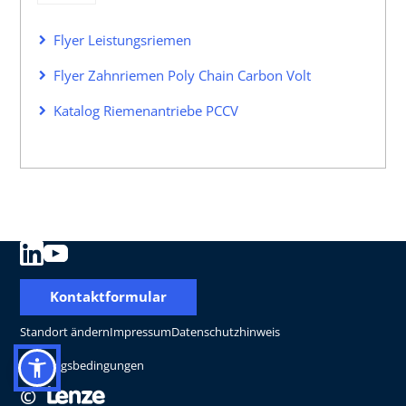
Flyer Leistungsriemen
Flyer Zahnriemen Poly Chain Carbon Volt
Katalog Riemenantriebe PCCV
Kontaktformular
Standort ändern
Impressum
Datenschutzhinweis
Nutzungsbedingungen
©