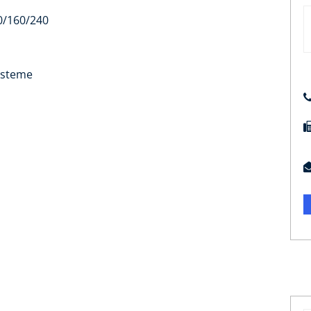
0/160/240
ysteme