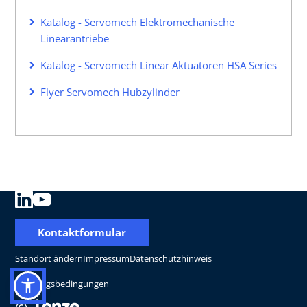
Katalog - Servomech Elektromechanische
Linearantriebe
Katalog - Servomech Linear Aktuatoren HSA Series
Flyer Servomech Hubzylinder
Kontaktformular
Standort ändern
Impressum
Datenschutzhinweis
Nutzungsbedingungen