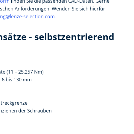
form
finden Sie die passenden CAD-Daten. Gerne
fischen Anforderungen. Wenden Sie sich hierfür
ing@lenze-selection.com
.
ätze - selbstzentrierend
te (11 – 25.257 Nm)
 6 bis 130 mm
Streckgrenze
Anziehen der Schrauben