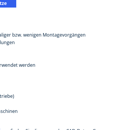
tze
inmaliger bzw. wenigen Montagevorgängen
ndungen
erwendet werden
triebe)
aschinen