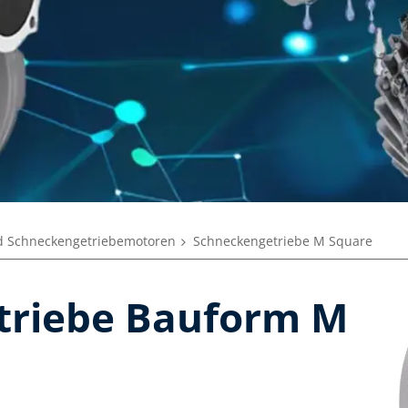
d Schneckengetriebemotoren
Schneckengetriebe M Square
triebe Bauform M