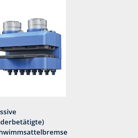
ssive
ederbetätigte)
hwimmsattelbremse