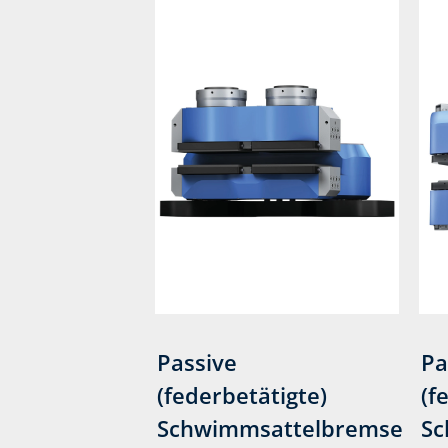
Passive
Pa
(federbetätigte)
(f
Schwimmsattelbremse
Sc