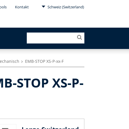
ools
Kontakt
Schweiz (Switzerland)
mechanisch
EMB-STOP XS-P-xx-F
B-STOP XS-P-