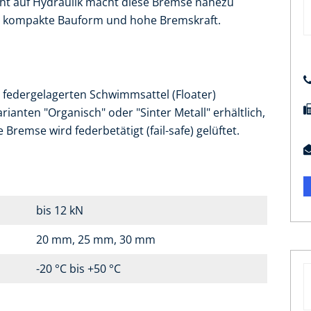
cht auf Hydraulik macht diese Bremse nahezu
ne kompakte Bauform und hohe Bremskraft.
 federgelagerten Schwimmsattel (Floater)
ianten "Organisch" oder "Sinter Metall" erhältlich,
remse wird federbetätigt (fail-safe) gelüftet.
bis 12 kN
20 mm, 25 mm, 30 mm
-20 °C bis +50 °C