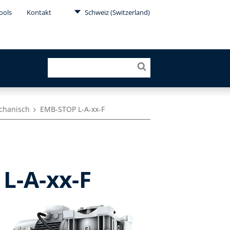
ools
Kontakt
Schweiz (Switzerland)
chanisch
EMB-STOP L-A-xx-F
L-A-xx-F