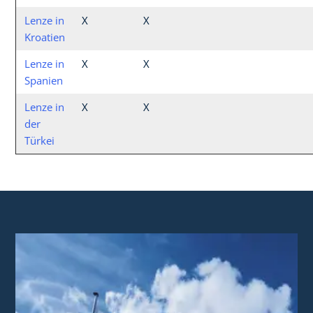
Lenze in
X
X
Kroatien
Lenze in
X
X
Spanien
Lenze in
X
X
der
Türkei