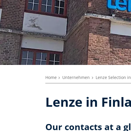
Home
Unternehmen
Lenze Selection i
Lenze in Finl
Our contacts at a g