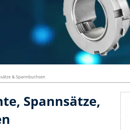
nsätze & Spannbuchsen
te, Spannsätze,
en