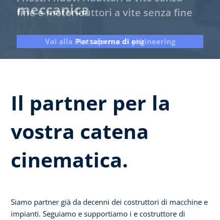
meccanica
dell'idraulica mobile
fine e motoriduttori a vite senza fine
Connect
cinematica meccanica.
mozzo.
più performante.
ora sono digitali.
Vai alla Piattaforma di engineering
Per saperne di più
Per saperne di più
Per saperne di più
Per saperne di più
Per saperne di più
Per saperne di più
Read more
Il partner per la
vostra catena
cinematica.
Siamo partner già da decenni dei costruttori di macchine e
impianti. Seguiamo e supportiamo i e costruttore di